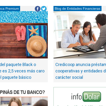
nca Premium
Blog de Entidades Financieras
 del paquete Black o
Credicoop anuncia présta
e es 2,5 veces más caro
cooperativas y entidades 
el paquete básico
carácter social