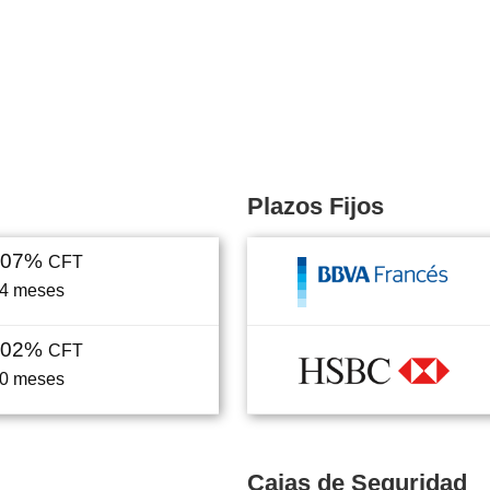
Plazos Fijos
,07%
CFT
4
meses
,02%
CFT
0
meses
Cajas de Seguridad