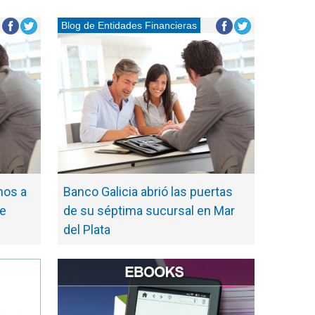
Blog de Entidades Financieras
mos a
Banco Galicia abrió las puertas
de
de su séptima sucursal en Mar
del Plata