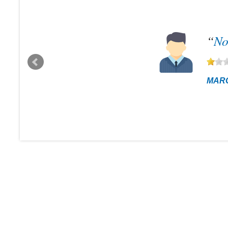
“
No
MAR