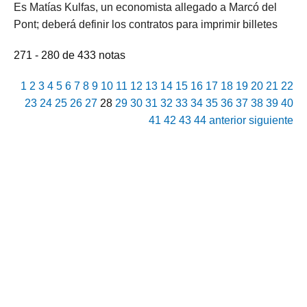
Es Matías Kulfas, un economista allegado a Marcó del
Pont; deberá definir los contratos para imprimir billetes
271 - 280 de 433 notas
1
2
3
4
5
6
7
8
9
10
11
12
13
14
15
16
17
18
19
20
21
22
23
24
25
26
27
28
29
30
31
32
33
34
35
36
37
38
39
40
41
42
43
44
anterior
siguiente