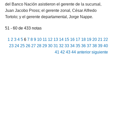
del Banco Nación asistieron el gerente de la sucursal,
Juan Jacobo Pross; el gerente zonal, César Alfredo
Tortolo; y el gerente departamental, Jorge Nappe.
51 - 60 de 433 notas
1
2
3
4
5
6
7
8
9
10
11
12
13
14
15
16
17
18
19
20
21
22
23
24
25
26
27
28
29
30
31
32
33
34
35
36
37
38
39
40
41
42
43
44
anterior
siguiente