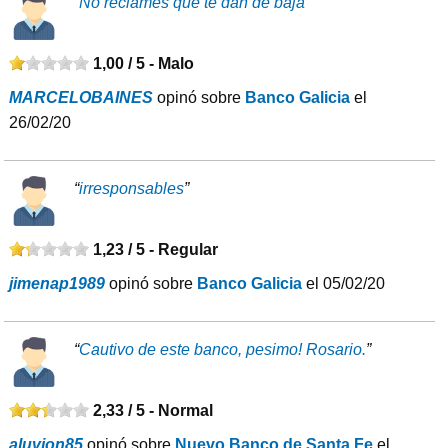
“
No reclames que te dan de baja
”
1,00 / 5 -
Malo
MARCELOBAINES
opinó sobre
Banco Galicia
el
26/02/20
“
irresponsables
”
1,23 / 5 -
Regular
jimenap1989
opinó sobre
Banco Galicia
el 05/02/20
“
Cautivo de este banco, pesimo! Rosario.
”
2,33 / 5 -
Normal
aluvion85
opinó sobre
Nuevo Banco de Santa Fe
el