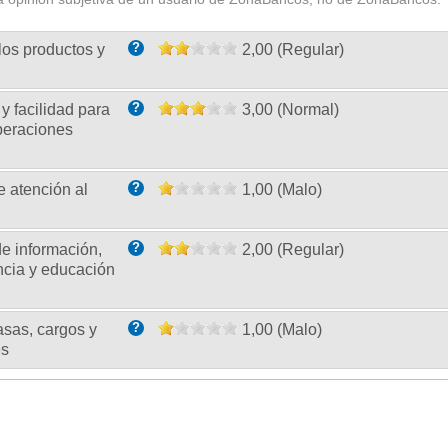
?
los productos y
2,00 (Regular)
?
 y facilidad para
3,00 (Normal)
operaciones
?
e atención al
1,00 (Malo)
?
de información,
2,00 (Regular)
ncia y educación
?
asas, cargos y
1,00 (Malo)
es