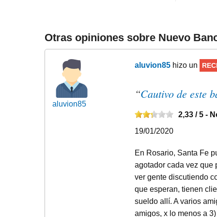
Otras opiniones sobre Nuevo Banc
aluvion85
hizo un
REC
“
Cautivo de este b
aluvion85
2,33
/ 5 -
N
19/01/2020
En Rosario, Santa Fe pun
agotador cada vez que p
ver gente discutiendo c
que esperan, tienen clie
sueldo allí. A varios ami
amigos, x lo menos a 3)