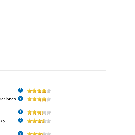
?
?
eraciones
?
?
a y
?