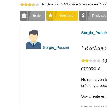
Puntuación:
3,51
sobre 5
basada en
7
opi
Inicio
Opiniones
Productos
Sergio_Puccin
“
Reclamo 
Sergio_Puccini
1,
07/09/2018
No resuelven l
crédito y a pes
Soy cliente en 
Esta opinión es 