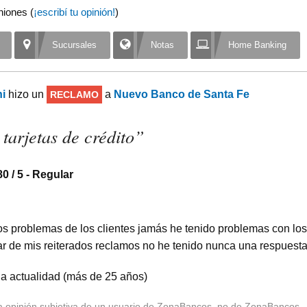
niones (
¡escribí tu opinión!
)
Sucursales
Notas
Home Banking
i
hizo un
a
Nuevo Banco de Santa Fe
RECLAMO
tarjetas de crédito
”
80
/ 5 -
Regular
os problemas de los clientes jamás he tenido problemas con los 
ar de mis reiterados reclamos no he tenido nunca una respuesta 
la actualidad (más de 25 años)
la opinión subjetiva de un usuario de ZonaBancos, no de ZonaBancos.