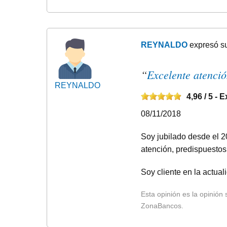
REYNALDO
expresó s
“
Excelente atenció
REYNALDO
4,96
/ 5 -
E
08/11/2018
Soy jubilado desde el 2
atención, predispuesto
Soy cliente en la actual
Esta opinión es la opinión
ZonaBancos.