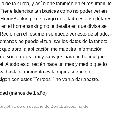
ecio de la cuota, y así biene también en el resumen, te
 - Tiene falencias tan básicas como no poder ver en
 HomeBanking, si el cargo detallado esta en dólares
 en el homebanking no te detalla en que divisa se
Recién en el resumen se puede ver esto detallado. -
manas no puedo vizualisar los datos de la tarjeta
 que abro la aplicación me muestra información
s que son errores - muy salvajes para un banco que
al. A todo esto, recién hace un mes y medio que lo
lva hasta el momento es la rápida atención
 sigan con estos ""erroes"" no van a dar abasto.
lidad (menos de 1 año)
 subjetiva de un usuario de ZonaBancos, no de