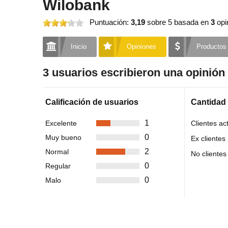
Wilobank
Puntuación:
3,19
sobre 5
basada en
3
opi
Inicio
Opiniones
Productos
3 usuarios escribieron una opinió
Calificación de usuarios
Cantidad
1
Excelente
Clientes ac
0
Muy bueno
Ex clientes
2
Normal
No clientes
0
Regular
0
Malo