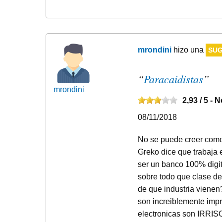
mrondini
hizo una
SUG
“
Paracaidistas
”
mrondini
2,93
/ 5 -
N
08/11/2018
No se puede creer como 
Greko dice que trabaja 
ser un banco 100% digit
sobre todo que clase de 
de que industria viene
son increiblemente imp
electronicas son IRRIS