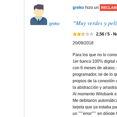
greko
hizo un
RECLAM
“
Muy verdes y pel
greko
2,56
/ 5 -
N
20/09/2018
Para los que no lo cono
1er banco 100% digital 
con 6 meses de atraso, 
programador, se de lo q
propios de la conexión c
la abstracción y arrast
Al momento Wilobank ex
Me debitaron automátic
tarjeta que ya estaba pa
un """error""" en dónde