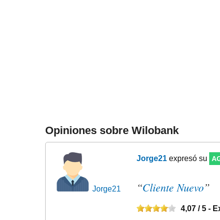
Opiniones sobre Wilobank
Jorge21
expresó su
A
“
Cliente Nuevo
”
Jorge21
4,07
/ 5 -
E