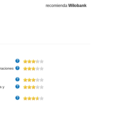
recomienda
Wilobank
?
?
eraciones
?
?
a y
?