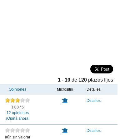
1
-
10
de
120
plazos fijos
Opiniones
Micrositio
Detalles
BBVA
Detalles
Banco
3,03
/ 5
Francés
12 opiniones
¡Opiná ahora!
HSBC
Detalles
Bank
aún sin valorar