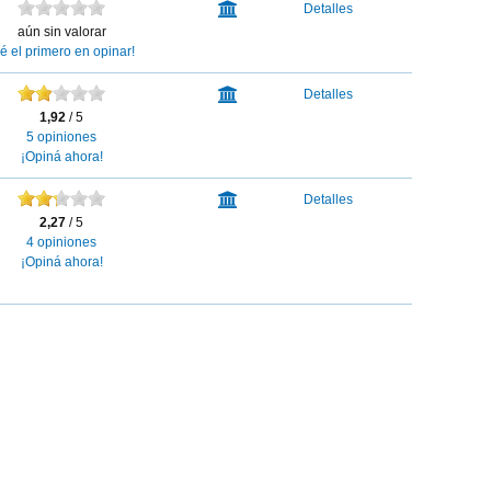
HSBC
Detalles
Bank
aún sin valorar
sé el primero en opinar!
ICBC
Detalles
1,92
/ 5
5 opiniones
¡Opiná ahora!
Banco
Detalles
Credicoop
2,27
/ 5
4 opiniones
¡Opiná ahora!