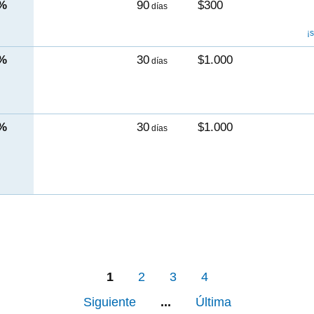
0%
90
$300
días
¡
5%
30
$1.000
días
0%
30
$1.000
días
1
2
3
4
Siguiente
...
Última