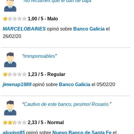
“
No reclames que te dan de baja
”
1,00 / 5 -
Malo
MARCELOBAINES
opinó sobre
Banco Galicia
el
26/02/20
“
irresponsables
”
1,23 / 5 -
Regular
jimenap1989
opinó sobre
Banco Galicia
el 05/02/20
“
Cautivo de este banco, pesimo! Rosario.
”
2,33 / 5 -
Normal
aluvion85
opinó sobre
Nuevo Banco de Santa Fe
el