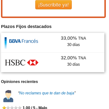
¡Suscribite ya!
Plazos Fijos destacados
33,00%
TNA
30
días
32,00%
TNA
30
días
Opiniones recientes
“
No reclames que te dan de baja
”
1,00 / 5 -
Malo