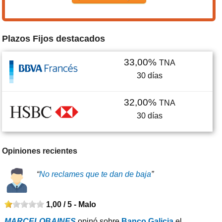
Plazos Fijos destacados
33,00%
TNA
30
días
32,00%
TNA
30
días
Opiniones recientes
“
No reclames que te dan de baja
”
1,00 / 5 -
Malo
MARCELOBAINES
opinó sobre
Banco Galicia
el