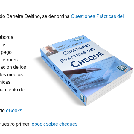
ardo Barreira Delfino, se denomina
Cuestiones Prácticas del
 aborda
o y
e pago
o errores
ación de los
stos medios
micas,
onamiento de
 de
eBooks
.
nuestro primer
ebook sobre cheques
.