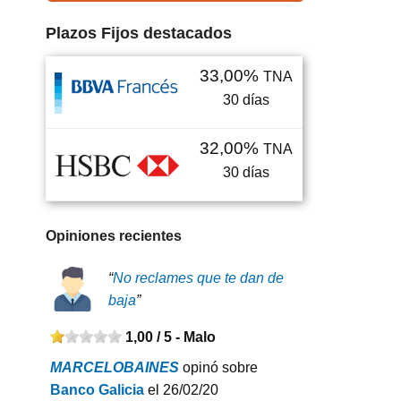
Plazos Fijos destacados
33,00%
TNA
30
días
32,00%
TNA
30
días
Opiniones recientes
“
No reclames que te dan de
baja
”
1,00 / 5 -
Malo
MARCELOBAINES
opinó sobre
Banco Galicia
el 26/02/20