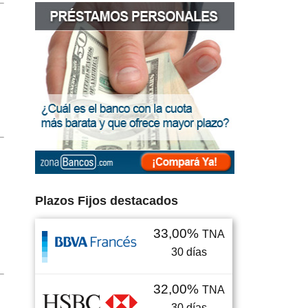
Plazos Fijos destacados
33,00%
TNA
30
días
32,00%
TNA
30
días