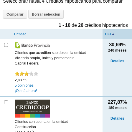
Seleccionar hasta 4 Créditos Hipotecarios para comparar
1
-
10
de
26
créditos hipotecarios
Entidad
CFT
30,69%
240
meses
Clientes que acrediten sueldos en la entidad
Vivienda propia, única y permamente
Detalles
Capital Federal
2,83
/ 5
5 opiniones
¡Opiná ahora!
227,87%
180
meses
Detalles
Clientes con cuenta en la entidad
Construcción