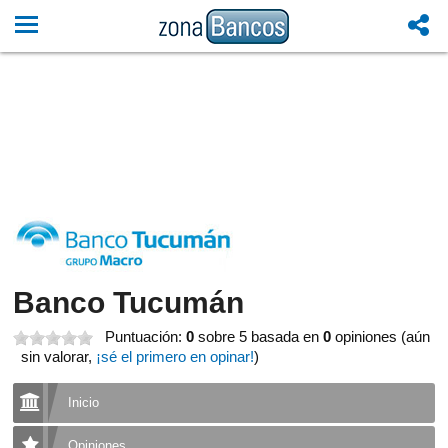
Banco Tucumán
Puntuación:
0
sobre 5
basada en
0
opiniones (aún
sin valorar,
¡sé el primero en opinar!
)
Inicio
Opiniones