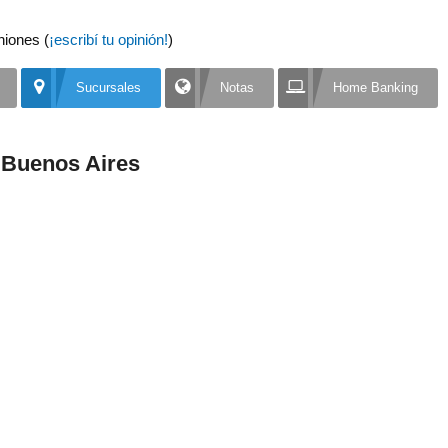
niones (
¡escribí tu opinión!
)
Sucursales
Notas
Home Banking
 Buenos Aires