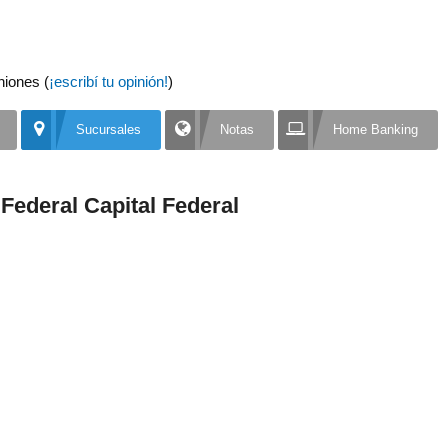
niones (
¡escribí tu opinión!
)
Sucursales
Notas
Home Banking
Federal Capital Federal