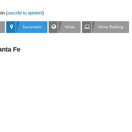
ón (
¡escribí tu opinión!
)
Sucursales
Notas
Home Banking
anta Fe