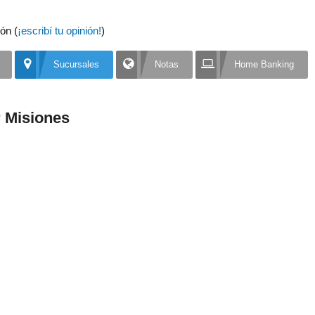
ón (
¡escribí tu opinión!
)
Sucursales
Notas
Home Banking
 Misiones