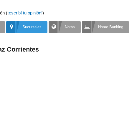
ón (
¡escribí tu opinión!
)
Sucursales
Notas
Home Banking
z Corrientes