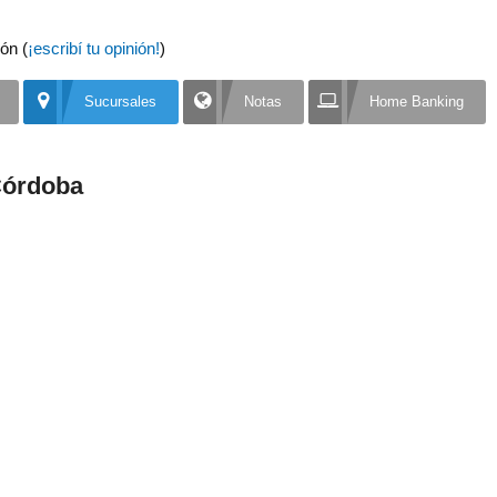
ón (
¡escribí tu opinión!
)
Sucursales
Notas
Home Banking
Córdoba