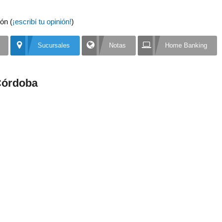
ón (
¡escribí tu opinión!
)
Sucursales
Notas
Home Banking
Córdoba