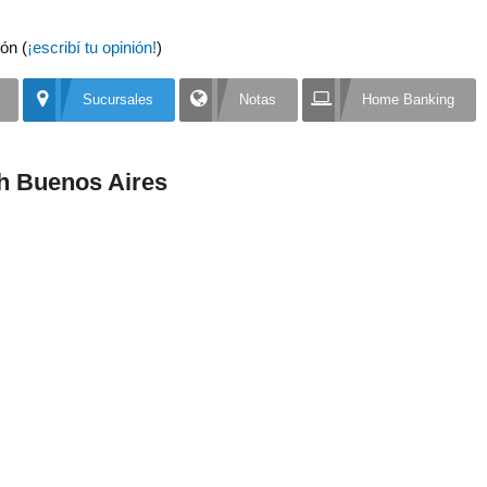
ón (
¡escribí tu opinión!
)
Sucursales
Notas
Home Banking
h Buenos Aires