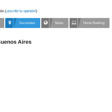
ón (
¡escribí tu opinión!
)
Sucursales
Notas
Home Banking
Buenos Aires