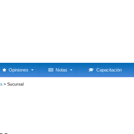
Opiniones
Notas
Capacitación
es
>
Sucursal