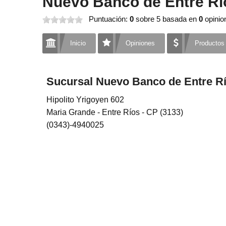
Nuevo Banco de Entre Rí
Puntuación:
0
sobre 5
basada en
0
opinio
Inicio
Opiniones
Productos
Sucursal Nuevo Banco de Entre Rí
Hipolito Yrigoyen 602
Maria Grande - Entre Ríos - CP (3133)
(0343)-4940025