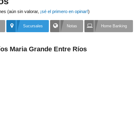
os
nes (aún sin valorar,
¡sé el primero en opinar!
)
Sucursales
Notas
Home Banking
os Maria Grande Entre Ríos